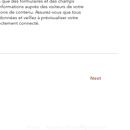
ls que des formulaires et des champs
nformations auprès des visiteurs de votre
ctions de contenu. Assurez-vous que tous
nnées et veillez à prévisualiser votre
rrectement connecté.
Next
E-mail
lescalesurfhostel@gmail.com