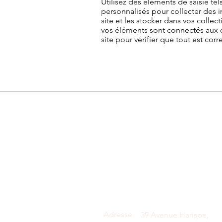
Utilisez des éléments de saisie te
personnalisés pour collecter des i
site et les stocker dans vos colle
vos éléments sont connectés aux do
site pour vérifier que tout est co
Adresse
39 Avenue Harispe,