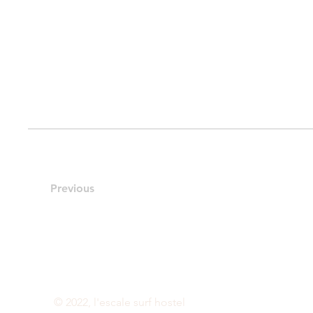
Previous
© 2022, l'escale surf hostel